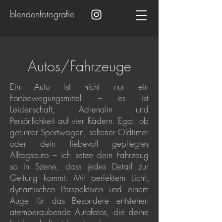
blendenfotografie
Autos/Fahrzeuge
Ein Auto ist nicht nur ein
Fortbewegungsmittel – es ist
Leidenschaft, Adrenalin und
Persönlichkeit auf vier Rädern. Egal, ob
getunter Sportwagen, seltener Oldtimer
oder dein liebevoll gepflegtes
Alltagsauto – ich setze dein Fahrzeug
so in Szene, dass jedes Detail zur
Geltung kommt. Mit perfektem Licht,
dynamischen Perspektiven und einem
Auge für das Besondere entstehen
atemberaubende Autofotos, die deine