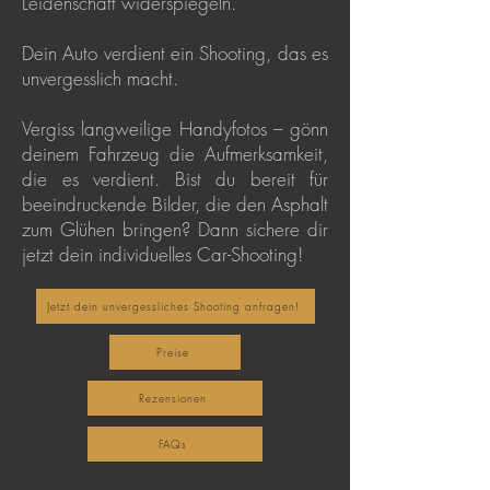
Leidenschaft widerspiegeln.
Dein Auto verdient ein Shooting, das es
unvergesslich macht.
Vergiss langweilige Handyfotos – gönn
deinem Fahrzeug die Aufmerksamkeit,
die es verdient. Bist du bereit für
beeindruckende Bilder, die den Asphalt
zum Glühen bringen? Dann sichere dir
jetzt dein individuelles Car-Shooting!
Jetzt dein unvergessliches Shooting anfragen!
Preise
Rezensionen
FAQs