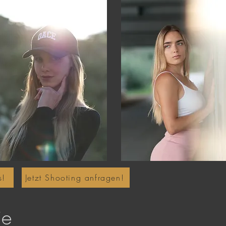
s!
Jetzt Shooting anfragen!
ie