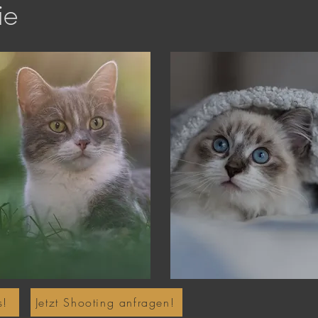
ie
s!
Jetzt Shooting anfragen!