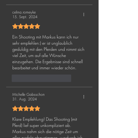
celina.romeyke
15. Sept. 2024
Mit 5 von 5 Sternen bewertet.
Ein Shooting mit Markus kann ich nur 
sehr empfehlen:) er ist unglaublich 
geduldig mit den Pferden und nimmt sich 
viel Zeit, um auf alle Wünsche 
einzugehen. Die Ergebnisse sind schnell 
bearbeitet und immer wieder schön.
Gefällt mir
Antworten
Michelle Gabsschon
31. Aug. 2024
Mit 5 von 5 Sternen bewertet.
Klare Empfehlung! Das Shooting (mit 
Pferd) lief super unkompliziert ab. 
Markus nahm sich die nötige Zeit um 
alles perfekt abzustimmen, wodurch ich 