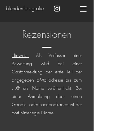
blendenfotografie
Rezensionen
Hinweis:
Als Verfasser einer
Bewertung wird bei einer
Gastanmeldung der erste Teil der
angegeben E-Mailadresse bis zum
...@ als Name veröffentlicht. Bei
einer Anmeldung über einen
Google- oder Facebookaccount der
dort hinterlegte Name.