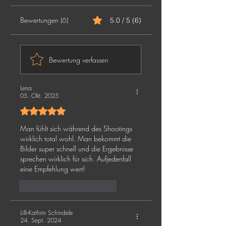
Bewertungen (6)
5.0 / 5 (6)
Bewertung verfassen
Lena
05. Okt. 2025
Mit 5 von 5 Sternen bewertet.
Man fühlt sich während des Shootings 
wirklich total wohl. Man bekommt die 
Bilder super schnell und die Ergebnisse 
sprechen wirklich für sich. Aufjedenfall 
eine Empfehlung wert!
Gefällt mir
Antworten
Lilli-Kathrin Schindele
24. Sept. 2024