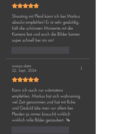
Mit 5 von 5 Sternen bewertet.
Shooting mit Pferd kann ich bei Markus 
absolut empfehlen! Er ist sehr geduldig, 
hält die schönsten Momente mit der 
Kamera fest und auch die Bilder kamen 
super schnell bei mir an! 
Gefällt mir
Antworten
soraya.dietz
22. Sept. 2024
Mit 5 von 5 Sternen bewertet.
Kann ich auch nur wärmstens 
empfehlen. Markus hat sich wahnsinnig 
viel Zeit genommen und hat mit Ruhe 
und Geduld (die man vor allem bei 
Pferden ja immer braucht) wirklich 
wirklich tolle Bilder gezaubert. 🦄 
Gefällt mir
Antworten